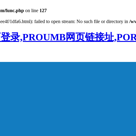
m/func.php
on line
127
e4f/1dfa6.html): failed to open stream: No such file or directory in
/w
登录,PROUMB网页链接址,PO