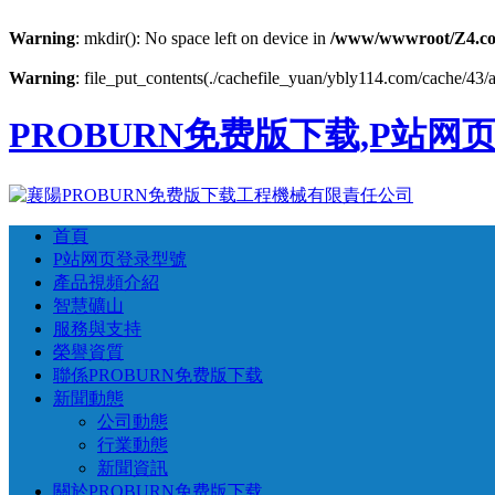
Warning
: mkdir(): No space left on device in
/www/wwwroot/Z4.co
Warning
: file_put_contents(./cachefile_yuan/ybly114.com/cache/43/ae
PROBURN免费版下载,P站网页
首頁
P站网页登录型號
產品視頻介紹
智慧礦山
服務與支持
榮譽資質
聯係PROBURN免费版下载
新聞動態
公司動態
行業動態
新聞資訊
關於PROBURN免费版下载