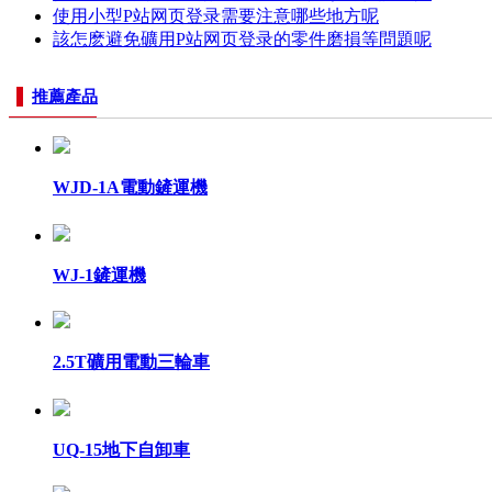
使用小型P站网页登录需要注意哪些地方呢
該怎麽避免礦用P站网页登录的零件磨損等問題呢
推薦產品
WJD-1A電動鏟運機
WJ-1鏟運機
2.5T礦用電動三輪車
UQ-15地下自卸車