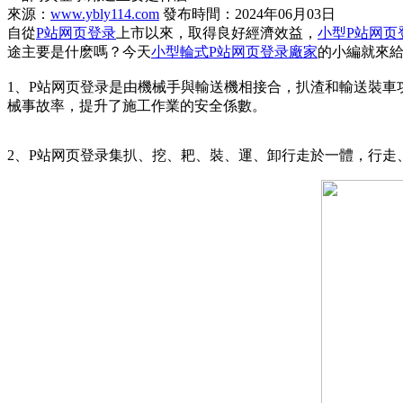
來源：
www.ybly114.com
發布時間：2024年06月03日
自從
P站网页登录
上市以來，取得良好經濟效益，
小型P站网页
途主要是什麽嗎？今天
小型輪式P站网页登录廠家
的小編就來
1、P站网页登录是由機械手與輸送機相接合，扒渣和輸送裝
械事故率，提升了施工作業的安全係數。
2、P站网页登录集扒、挖、耙、裝、運、卸行走於一體，行走