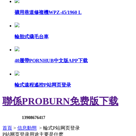
礦用巷道修複機WPZ-45/1960 L
輪胎式撬毛台車
40履帶PORNHUB中文版APP下载
輪式遠程遙控P站网页登录
聯係PROBURN免费版下载
13908676417
首頁
>
信息動態
> 輪式P站网页登录
P站网页登录用途主要是什麽