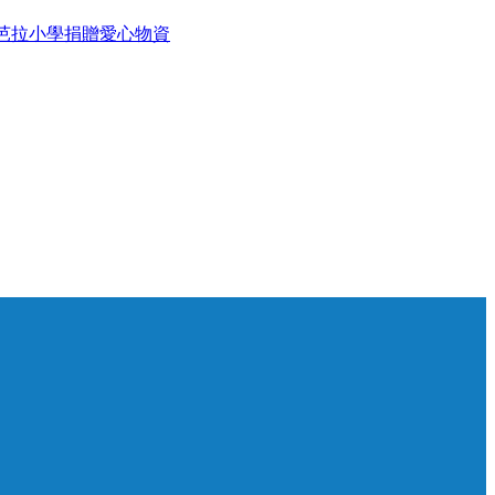
相芭拉小學捐贈愛心物資