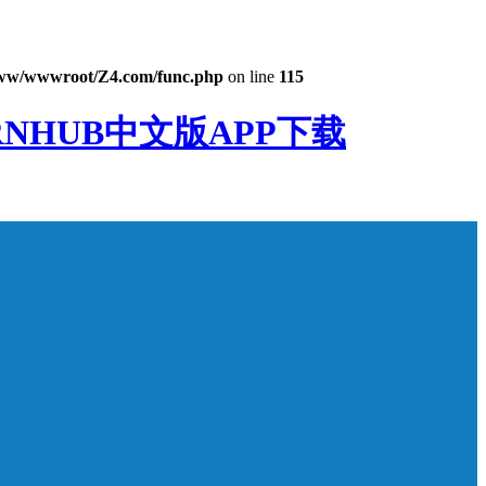
ww/wwwroot/Z4.com/func.php
on line
115
RNHUB中文版APP下载