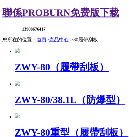
聯係PROBURN免费版下载
13908676417
您所在的位置：
首頁
>
產品中心
>
80履帶刮板
ZWY-80（履帶刮板）
ZWY-80/38.1L（防爆型）
ZWY-80重型（履帶刮板）