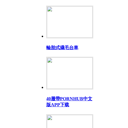
輪胎式撬毛台車
40履帶PORNHUB中文
版APP下载