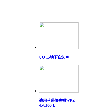
UQ-15地下自卸車
礦用巷道修複機WPZ-
45/1960 L